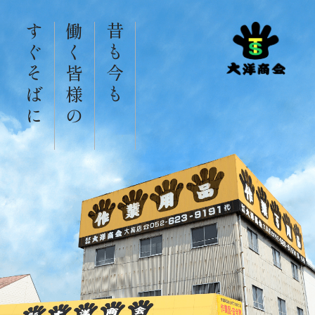
すぐそばに
働く皆様の
昔も今も