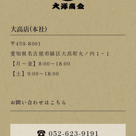
大高店(本社)
〒459-8001
愛知県名古屋市緑区大高町丸ノ内１−１
【月～金】8:00～18:00
【土】9:00～18:00
お問い合わせはこちら
052-623-9191