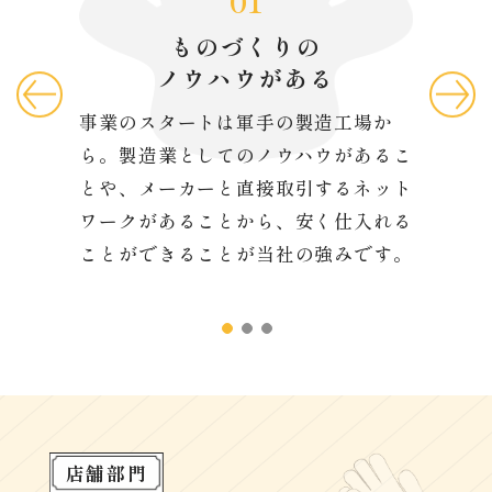
01
ものづくりの
ス
ノウハウがある
取りのほ
事業のスタートは軍手の製造工場か
当社は
店頭にな
ら。製造業としてのノウハウがあるこ
の販売
も可能で
とや、メーカーと直接取引するネット
よくシ
会社の規
ワークがあることから、安く仕入れる
業績を
で幅広い
ことができることが当社の強みです。
力を入
にも広
店舗部門